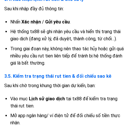
Sau khi nhập đầy đủ thông tin:
Nhấn
Xác nhận
/
Gửi yêu cầu
.
Hệ thống tx88 sẽ ghi nhận yêu cầu và hiển thị trạng thái
giao dịch (đang xử lý, đã duyệt, thành công, từ chối…).
Trong giai đoạn này, không nên thao tác hủy hoặc gửi quá
nhiều yêu cầu rut tien liên tiếp để tránh bị hệ thống đánh
giá là bất thường.
3.5. Kiểm tra trạng thái rut tien & đối chiếu sao kê
Sau khi chờ trong khung thời gian dự kiến, bạn:
Vào mục
Lịch sử giao dịch
tại tx88 để kiểm tra trạng
thái rut tien.
Mở app ngân hàng/ ví điện tử để đối chiếu số tiền thực
nhận.