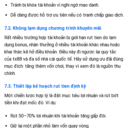
Tránh bị khóa tài khoản vì nghi ngờ mạo danh.
Dễ dàng được hỗ trợ ưu tiên nếu có tranh chấp giao dịch.
7.2. Không lạm dụng chương trình khuyến mãi
Rất nhiều trường hợp tài khoản bị giới hạn rut tien do lạm
dụng bonus, nhận thưởng ở nhiều tài khoản khác nhau hoặc
khai thác kẽ hở điều khoản. Điều này đi ngược lại quy tắc
của tx88 và đa số nhà cái quốc tế. Hãy sử dụng ưu đãi đúng
mục đích: tăng thêm vốn chơi, thay vì xem đó là nguồn thu
chính.
7.3. Thiết lập kế hoạch rut tien định kỳ
Một chiến lược hợp lý là đặt mục tiêu lợi nhuận và rút bớt
tiền khi đạt mốc đó. Ví dụ:
Rút 50–70% lợi nhuận khi tài khoản tăng gấp đôi.
Giữ lại một phần nhỏ làm vốn quay vòng.