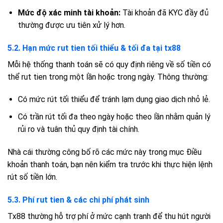
Mức độ xác minh tài khoản:
Tài khoản đã KYC đầy đủ
thường được ưu tiên xử lý hơn.
5.2. Hạn mức rut tien tối thiểu & tối đa tại tx88
Mỗi hệ thống thanh toán sẽ có quy định riêng về số tiền có
thể rut tien trong một lần hoặc trong ngày. Thông thường:
Có mức rút tối thiểu để tránh lạm dụng giao dịch nhỏ lẻ.
Có trần rút tối đa theo ngày hoặc theo lần nhằm quản lý
rủi ro và tuân thủ quy định tài chính.
Nhà cái thường công bố rõ các mức này trong mục Điều
khoản thanh toán, bạn nên kiểm tra trước khi thực hiện lệnh
rút số tiền lớn.
5.3. Phí rut tien & các chi phí phát sinh
Tx88 thường hỗ trợ phí ở mức cạnh tranh để thu hút người