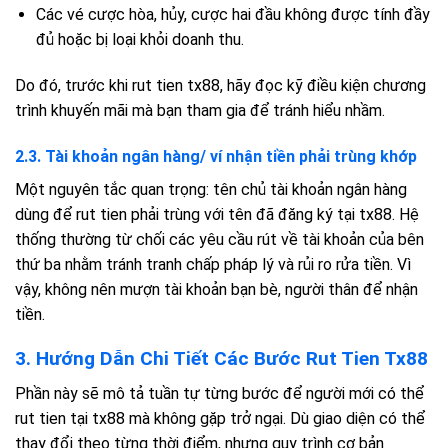
Các vé cược hòa, hủy, cược hai đầu không được tính đầy
đủ hoặc bị loại khỏi doanh thu.
Do đó, trước khi rut tien tx88, hãy đọc kỹ điều kiện chương
trình khuyến mãi mà bạn tham gia để tránh hiểu nhầm.
2.3. Tài khoản ngân hàng/ ví nhận tiền phải trùng khớp
Một nguyên tắc quan trọng: tên chủ tài khoản ngân hàng
dùng để rut tien phải trùng với tên đã đăng ký tại tx88. Hệ
thống thường từ chối các yêu cầu rút về tài khoản của bên
thứ ba nhằm tránh tranh chấp pháp lý và rủi ro rửa tiền. Vì
vậy, không nên mượn tài khoản bạn bè, người thân để nhận
tiền.
3. Hướng Dẫn Chi Tiết Các Bước Rut Tien Tx88
Phần này sẽ mô tả tuần tự từng bước để người mới có thể
rut tien tại tx88 mà không gặp trở ngại. Dù giao diện có thể
thay đổi theo từng thời điểm, nhưng quy trình cơ bản