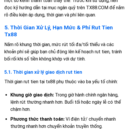
một số kênh thanh toán thay thế. Trước khi sử dụng, nên
đọc kỹ hướng dẫn tại mục ngân quỹ trên TX88.COM để nắm
rõ điều kiện áp dụng, thời gian và phí liên quan.
5. Thời Gian Xử Lý, Hạn Mức & Phí Rut Tien
Tx88
Nắm rõ khung thời gian, mức rút tối đa/tối thiểu và các
khoản phí sẽ giúp bạn chủ động lên kế hoạch rut tien, tránh
bối rối khi số tiền không khớp với dự tính.
5.1. Thời gian xử lý giao dịch rut tien
Thời gian rut tien tại tx88 phụ thuộc vào ba yếu tố chính:
Khung giờ giao dịch:
Trong giờ hành chính ngân hàng,
lệnh rút thường nhanh hơn. Buổi tối hoặc ngày lễ có thể
chậm hơn.
Phương thức thanh toán:
Ví điện tử/ chuyển nhanh
thường nhanh hơn chuyển khoản truyền thống.