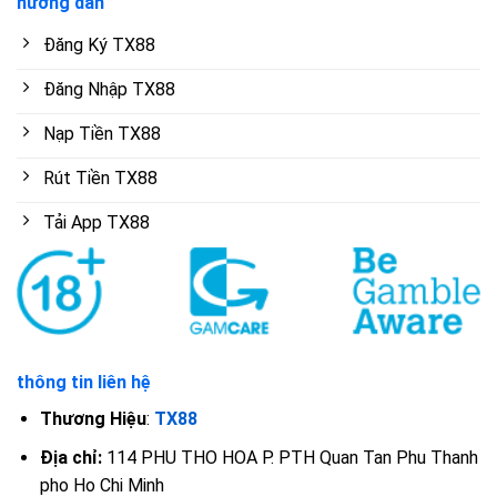
hướng dẫn
Đăng Ký TX88
Đăng Nhập TX88
Nạp Tiền TX88
Rút Tiền TX88
Tải App TX88
thông tin liên hệ
Thương Hiệu
:
TX88
Địa chỉ:
114 PHU THO HOA P. PTH Quan Tan Phu Thanh
pho Ho Chi Minh