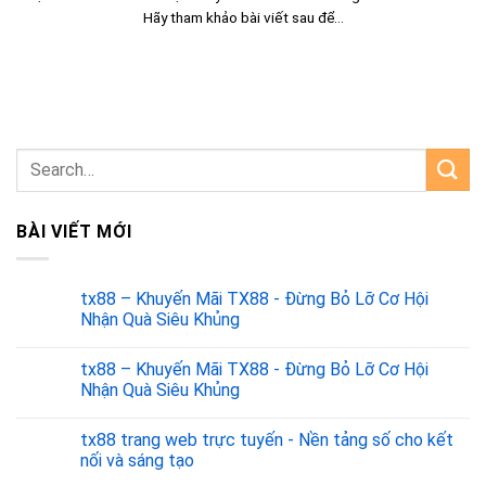
Hãy tham khảo bài viết sau để...
BÀI VIẾT MỚI
tx88 – Khuyến Mãi TX88 - Đừng Bỏ Lỡ Cơ Hội
Nhận Quà Siêu Khủng
tx88 – Khuyến Mãi TX88 - Đừng Bỏ Lỡ Cơ Hội
Nhận Quà Siêu Khủng
tx88 trang web trực tuyến - Nền tảng số cho kết
nối và sáng tạo