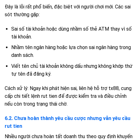
Đây là lỗi rất phổ biến, đặc biệt với người chơi mới. Các sai
sót thường gặp:
Sai số tài khoản hoặc dùng nhầm số thẻ ATM thay vì số
tài khoản.
Nhầm tên ngân hàng hoặc lựa chọn sai ngân hàng trong
danh sách.
Viết tên chủ tài khoản không dấu nhưng không khớp thứ
tự tên đã đăng ký.
Cách xử lý: Ngay khi phát hiện sai, liên hệ hỗ trợ tx88, cung
cấp chi tiết lệnh rut tien để được kiểm tra và điều chỉnh
nếu còn trong trạng thái chờ.
6.2. Chưa hoàn thành yêu cầu cược nhưng vẫn yêu cầu
rut tien
Nhiều người chưa hoàn tất doanh thu theo quy định khuyến