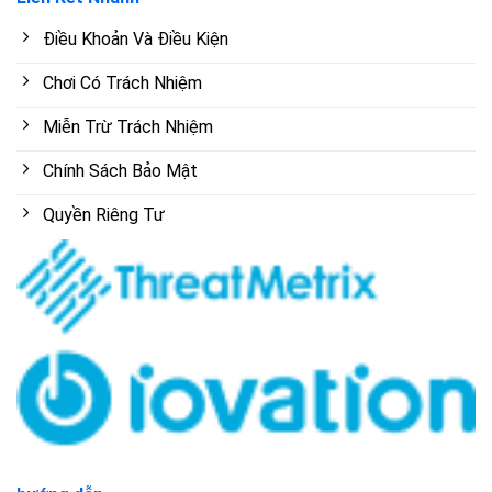
Điều Khoản Và Điều Kiện
Chơi Có Trách Nhiệm
Miễn Trừ Trách Nhiệm
Chính Sách Bảo Mật
Quyền Riêng Tư