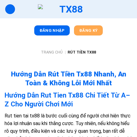
Chuyển
đến
nội
dung
ĐĂNG NHẬP
ĐĂNG KÝ
TRANG CHỦ
|
RÚT TIỀN TX88
Hướng Dẫn Rút Tiền Tx88 Nhanh, An
Toàn & Không Lỗi Mới Nhất
Hướng Dẫn Rut Tien Tx88 Chi Tiết Từ A–
Z Cho Người Chơi Mới
Rut tien tại tx88 là bước cuối cùng để người chơi hiện thực
hóa lợi nhuận sau khi thắng cược. Tuy nhiên, nếu không hiểu
rõ quy trình, điều kiện và các lưu ý quan trọng, bạn rất dễ