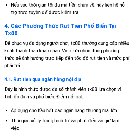
Nếu sau thời gian tối đa mà tiền chưa về, hãy liên hệ hỗ
trợ trực tuyến để được kiểm tra.
4. Các Phương Thức Rut Tien Phổ Biến Tại
Tx88
Để phục vụ đa dạng người chơi, tx88 thường cung cấp nhiều
kênh thanh toán khác nhau. Việc lựa chọn đúng phương
thức sẽ ảnh hưởng trực tiếp đến tốc độ rut tien và mức phí
phải trả.
4.1. Rut tien qua ngân hàng nội địa
Đây là hình thức được đa số thành viên tx88 lựa chọn vì
tính ổn định và phổ biến. Điểm nổi bật:
Áp dụng cho hầu hết các ngân hàng thương mại lớn.
Thời gian xử lý trung bình từ vài phút đến vài giờ làm
việc.