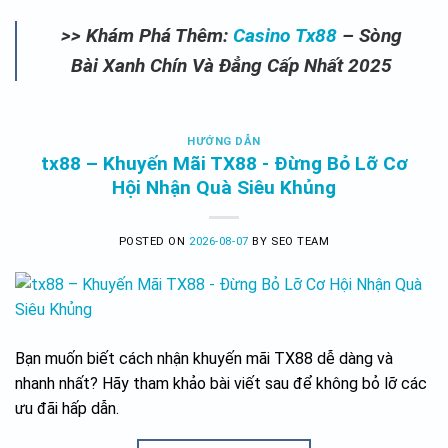
>> Khám Phá Thêm:
Casino Tx88
– Sòng
Bài Xanh Chín Và Đẳng Cấp Nhất 2025
HƯỚNG DẪN
tx88 – Khuyến Mãi TX88 - Đừng Bỏ Lỡ Cơ
Hội Nhận Quà Siêu Khủng
POSTED ON
2026-08-07
BY
SEO TEAM
Bạn muốn biết cách nhận khuyến mãi TX88 dễ dàng và
nhanh nhất? Hãy tham khảo bài viết sau để không bỏ lỡ các
ưu đãi hấp dẫn.