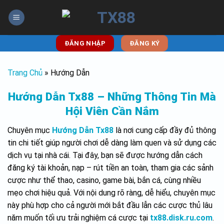
Skip
to
content
ĐĂNG NHẬP
ĐĂNG KÝ
Trang Chủ
»
Hướng Dẫn
Hướng Dẫn Tx88 – Những Thông Tin Mà
Hội Viên Cần Nắm
Chuyên mục
Hướng Dẫn Tx88
là nơi cung cấp đầy đủ thông
tin chi tiết giúp người chơi dễ dàng làm quen và sử dụng các
dịch vụ tại nhà cái. Tại đây, bạn sẽ được hướng dẫn cách
đăng ký tài khoản, nạp – rút tiền an toàn, tham gia các sảnh
cược như thể thao, casino, game bài, bắn cá, cùng nhiều
mẹo chơi hiệu quả. Với nội dung rõ ràng, dễ hiểu, chuyên mục
này phù hợp cho cả người mới bắt đầu lẫn các cược thủ lâu
năm muốn tối ưu trải nghiệm cá cược tại
tx88.disk.ru.com
.