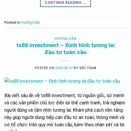
CONTINUE READING
→
Posted in
Hướng Dẫn
HƯỚNG DẪN
tx88 investment – Định hình tương lai
đầu tư toàn cầu
POSTED ON
2026-08-07
BY
SEO TEAM
Bài viết sâu ấn về tx88 investment, từ nguồn gốc, sứ mệnh
và các sản phẩm chủ lực đến lợi thế cạnh tranh, trải nghiệm
người dùng và tầm nhìn tương lai. Khám phá cách nền tảng
này giúp người dùng tiếp cận đầu tư an toàn, thông minh và
có tổ chức trên quy mô toàn cầu, kèm theo nhận xét và lời