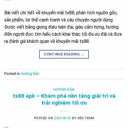
Bài viết chi tiết về khuyến mãi tx88, phân tích nguồn gốc,
sản phẩm, lợi thế cạnh tranh và câu chuyện người dùng.
Được viết bằng giọng điệu hiện đại, giàu cảm hứng, hướng
đến người đọc tìm hiểu cách khai thác tối đa ưu đãi và đưa
ra đánh giá khách quan về khuyến mãi tx88.
CONTINUE READING
→
Posted in
Hướng Dẫn
HƯỚNG DẪN
tx88 apk – Khám phá nền tảng giải trí và
trải nghiệm tối ưu
POSTED ON
2026-08-07
BY
SEO TEAM