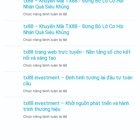
tx88 – Khuyến Mãi TX88 - Đừng Bỏ Lỡ Cơ Hội
Nhận Quà Siêu Khủng
Chức năng bình luận bị tắt
tx88
–
Khuyến
tx88 – Khuyến Mãi TX88 - Đừng Bỏ Lỡ Cơ Hội
Mãi
Nhận Quà Siêu Khủng
TX88
Chức năng bình luận bị tắt
tx88
-
–
Đừng
Khuyến
tx88 trang web trực tuyến - Nền tảng số cho kết
Bỏ
Mãi
Lỡ
nối và sáng tạo
TX88
Cơ
Chức năng bình luận bị tắt
tx88
-
Hội
trang
Đừng
Nhận
web
tx88 investment – Định hình tương lai đầu tư toàn
Bỏ
Quà
trực
Lỡ
cầu
Siêu
tuyến
Cơ
Khủng
Chức năng bình luận bị tắt
tx88
-
Hội
investment
Nền
Nhận
–
tx88 investment – Khởi nguồn phát triển và hành
tảng
Quà
Định
số
trình thương hiệu
Siêu
hình
cho
Khủng
Chức năng bình luận bị tắt
tx88
tương
kết
investment
lai
nối
–
đầu
và
Khởi
tư
sáng
nguồn
toàn
tạo