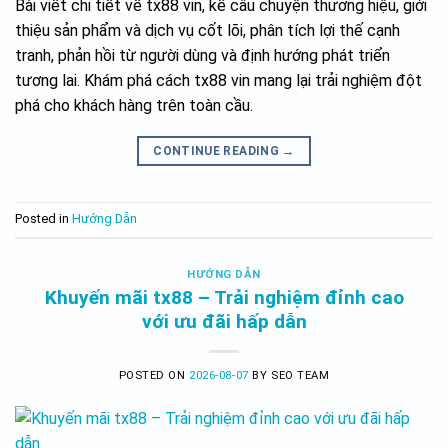
Bài viết chi tiết về tx88 vin, kể câu chuyện thương hiệu, giới
thiệu sản phẩm và dịch vụ cốt lõi, phân tích lợi thế cạnh
tranh, phản hồi từ người dùng và định hướng phát triển
tương lai. Khám phá cách tx88 vin mang lại trải nghiệm đột
phá cho khách hàng trên toàn cầu.
CONTINUE READING
→
Posted in
Hướng Dẫn
HƯỚNG DẪN
Khuyến mãi tx88 – Trải nghiệm đỉnh cao
với ưu đãi hấp dẫn
POSTED ON
2026-08-07
BY
SEO TEAM