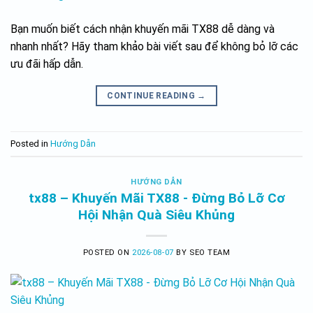
Bạn muốn biết cách nhận khuyến mãi TX88 dễ dàng và
nhanh nhất? Hãy tham khảo bài viết sau để không bỏ lỡ các
ưu đãi hấp dẫn.
CONTINUE READING
→
Posted in
Hướng Dẫn
HƯỚNG DẪN
tx88 – Khuyến Mãi TX88 - Đừng Bỏ Lỡ Cơ
Hội Nhận Quà Siêu Khủng
POSTED ON
2026-08-07
BY
SEO TEAM