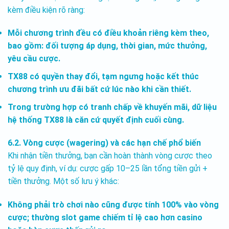
kèm điều kiện rõ ràng:
Mỗi chương trình đều có điều khoản riêng kèm theo,
bao gồm: đối tượng áp dụng, thời gian, mức thưởng,
yêu cầu cược.
TX88 có quyền thay đổi, tạm ngưng hoặc kết thúc
chương trình ưu đãi bất cứ lúc nào khi cần thiết.
Trong trường hợp có tranh chấp về khuyến mãi, dữ liệu
hệ thống TX88 là căn cứ quyết định cuối cùng.
6.2. Vòng cược (wagering) và các hạn chế phổ biến
Khi nhận tiền thưởng, bạn cần hoàn thành vòng cược theo
tỷ lệ quy định, ví dụ: cược gấp 10–25 lần tổng tiền gửi +
tiền thưởng. Một số lưu ý khác:
Không phải trò chơi nào cũng được tính 100% vào vòng
cược; thường slot game chiếm tỉ lệ cao hơn casino