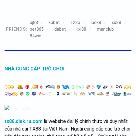
nguồn
toàn
tạo
phát
cầu
triển
và
bj88
kubet
123b
luck8
xo88
hành
trình
FRIENDS:
bet365
dabet
lixi88
manclub
thương
84win
hiệu
NHÀ CUNG CẤP TRÒ CHƠI
tx88.disk.ru.com
là website đại lý chính thức và duy nhất
của nhà cái TX88 tại Việt Nam. Ngoài cung cấp các trò chơi