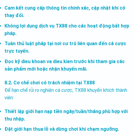
Cam kết cung cấp thông tin chính xác, cập nhật khi có
thay đổi.
Không lợi dụng dịch vụ TX88 cho các hoạt động bất hợp
pháp.
Tuân thủ luật pháp tại nơi cư trú liên quan đến cá cược
trực tuyến.
Đọc kỹ dieu khoan va dieu kien trước khi tham gia các
sản phẩm mới hoặc nhận khuyến mãi.
8.2. Cơ chế chơi có trách nhiệm tại TX88
Để hạn chế rủi ro nghiện cá cược, TX88 khuyến khích thành
viên:
Thiết lập giới hạn nạp tiền ngày/tuần/tháng phù hợp với
thu nhập.
Đặt giới hạn thua lỗ và dừng chơi khi chạm ngưỡng.