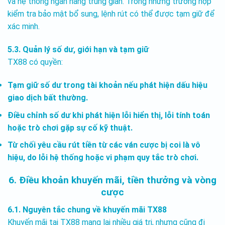
và hệ thống ngân hàng trung gian. Trong những trường hợp
kiểm tra bảo mật bổ sung, lệnh rút có thể được tạm giữ để
xác minh.
5.3. Quản lý số dư, giới hạn và tạm giữ
TX88 có quyền:
Tạm giữ số dư trong tài khoản nếu phát hiện dấu hiệu
giao dịch bất thường.
Điều chỉnh số dư khi phát hiện lỗi hiển thị, lỗi tính toán
hoặc trò chơi gặp sự cố kỹ thuật.
Từ chối yêu cầu rút tiền từ các ván cược bị coi là vô
hiệu, do lỗi hệ thống hoặc vi phạm quy tắc trò chơi.
6. Điều khoản khuyến mãi, tiền thưởng và vòng
cược
6.1. Nguyên tắc chung về khuyến mãi TX88
Khuyến mãi tại TX88 mang lại nhiều giá trị, nhưng cũng đi