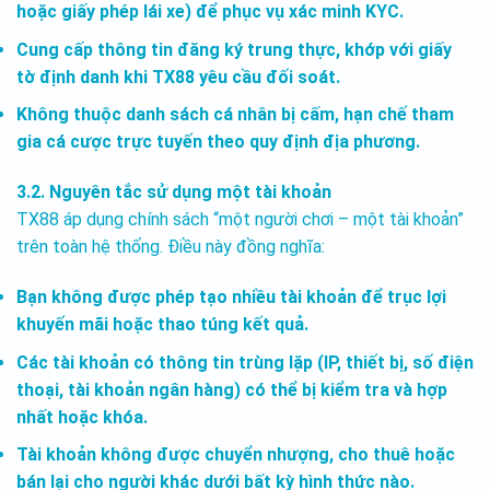
hoặc giấy phép lái xe) để phục vụ xác minh KYC.
Cung cấp thông tin đăng ký trung thực, khớp với giấy
tờ định danh khi TX88 yêu cầu đối soát.
Không thuộc danh sách cá nhân bị cấm, hạn chế tham
gia cá cược trực tuyến theo quy định địa phương.
3.2. Nguyên tắc sử dụng một tài khoản
TX88 áp dụng chính sách “một người chơi – một tài khoản”
trên toàn hệ thống. Điều này đồng nghĩa:
Bạn không được phép tạo nhiều tài khoản để trục lợi
khuyến mãi hoặc thao túng kết quả.
Các tài khoản có thông tin trùng lặp (IP, thiết bị, số điện
thoại, tài khoản ngân hàng) có thể bị kiểm tra và hợp
nhất hoặc khóa.
Tài khoản không được chuyển nhượng, cho thuê hoặc
bán lại cho người khác dưới bất kỳ hình thức nào.