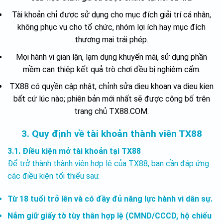
Tài khoản chỉ được sử dụng cho mục đích giải trí cá nhân,
không phục vụ cho tổ chức, nhóm lợi ích hay mục đích
thương mại trái phép.
Mọi hành vi gian lận, lạm dụng khuyến mãi, sử dụng phần
mềm can thiệp kết quả trò chơi đều bị nghiêm cấm.
TX88 có quyền cập nhật, chỉnh sửa dieu khoan va dieu kien
bất cứ lúc nào; phiên bản mới nhất sẽ được công bố trên
trang chủ TX88.COM.
3. Quy định về tài khoản thành viên TX88
3.1. Điều kiện mở tài khoản tại TX88
Để trở thành thành viên hợp lệ của TX88, bạn cần đáp ứng
các điều kiện tối thiểu sau:
Từ 18 tuổi trở lên và có đầy đủ năng lực hành vi dân sự.
Nắm giữ giấy tờ tùy thân hợp lệ (CMND/CCCD, hộ chiếu