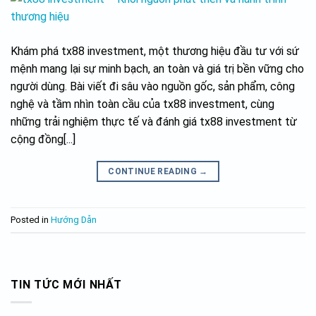
Khám phá tx88 investment, một thương hiệu đầu tư với sứ
mệnh mang lại sự minh bạch, an toàn và giá trị bền vững cho
người dùng. Bài viết đi sâu vào nguồn gốc, sản phẩm, công
nghệ và tầm nhìn toàn cầu của tx88 investment, cùng
những trải nghiệm thực tế và đánh giá tx88 investment từ
cộng đồng[...]
CONTINUE READING
→
Posted in
Hướng Dẫn
TIN TỨC MỚI NHẤT