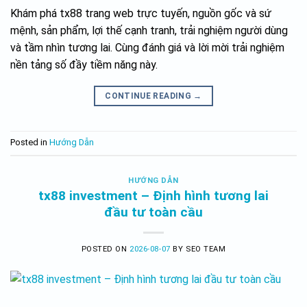
Khám phá tx88 trang web trực tuyến, nguồn gốc và sứ
mệnh, sản phẩm, lợi thế cạnh tranh, trải nghiệm người dùng
và tầm nhìn tương lai. Cùng đánh giá và lời mời trải nghiệm
nền tảng số đầy tiềm năng này.
CONTINUE READING
→
Posted in
Hướng Dẫn
HƯỚNG DẪN
tx88 investment – Định hình tương lai
đầu tư toàn cầu
POSTED ON
2026-08-07
BY
SEO TEAM