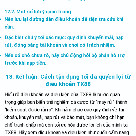
12.2. Một số lưu ý quan trọng
Nên lưu lại đường dẫn điều khoản để tiện tra cứu khi
cần.
Đặc biệt chú ý tới các mục: quy định khuyến mãi, nạp
rút, đóng băng tài khoản và chơi có trách nhiệm.
Nếu có chỗ chưa rõ, hãy chủ động hỏi bộ phận hỗ trợ
trước khi nạp tiền.
13. Kết luận: Cách tận dụng tối đa quyền lợi từ
điều khoản TX88
Hiểu rõ điều khoản và điều kiện của TX88 là bước quan
trọng giúp bạn biến trải nghiệm cá cược từ “may rủi” thành
“kiểm soát được rủi ro”. Khi nắm chắc các quy định về tài
khoản, khuyến mãi, nạp rút và bảo mật, bạn không chỉ hạn
chế tranh chấp mà còn tối ưu hóa được lợi ích của mình tại
TX88. Hãy xem dieu khoan va dieu kien như cuốn cẩm nang