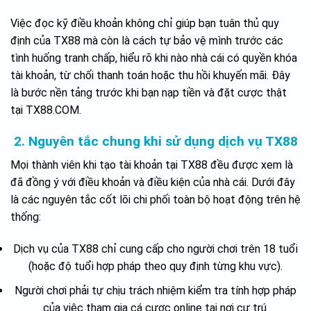
Việc đọc kỹ điều khoản không chỉ giúp bạn tuân thủ quy
định của TX88 mà còn là cách tự bảo vệ mình trước các
tình huống tranh chấp, hiểu rõ khi nào nhà cái có quyền khóa
tài khoản, từ chối thanh toán hoặc thu hồi khuyến mãi. Đây
là bước nền tảng trước khi bạn nạp tiền và đặt cược thật
tại TX88.COM.
2. Nguyên tắc chung khi sử dụng dịch vụ TX88
Mọi thành viên khi tạo tài khoản tại TX88 đều được xem là
đã đồng ý với điều khoản và điều kiện của nhà cái. Dưới đây
là các nguyên tắc cốt lõi chi phối toàn bộ hoạt động trên hệ
thống:
Dịch vụ của TX88 chỉ cung cấp cho người chơi trên 18 tuổi
(hoặc độ tuổi hợp pháp theo quy định từng khu vực).
Người chơi phải tự chịu trách nhiệm kiểm tra tính hợp pháp
của việc tham gia cá cược online tại nơi cư trú.