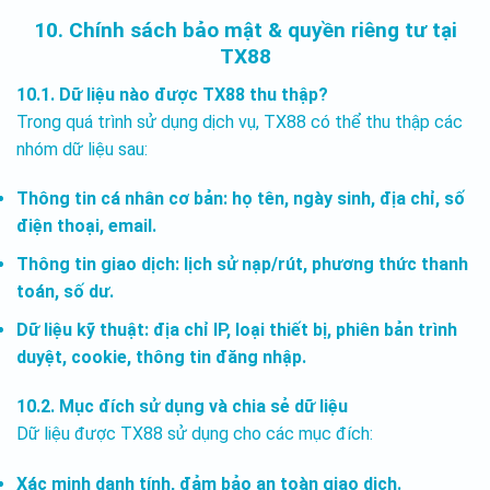
10. Chính sách bảo mật & quyền riêng tư tại
TX88
10.1. Dữ liệu nào được TX88 thu thập?
Trong quá trình sử dụng dịch vụ, TX88 có thể thu thập các
nhóm dữ liệu sau:
Thông tin cá nhân cơ bản: họ tên, ngày sinh, địa chỉ, số
điện thoại, email.
Thông tin giao dịch: lịch sử nạp/rút, phương thức thanh
toán, số dư.
Dữ liệu kỹ thuật: địa chỉ IP, loại thiết bị, phiên bản trình
duyệt, cookie, thông tin đăng nhập.
10.2. Mục đích sử dụng và chia sẻ dữ liệu
Dữ liệu được TX88 sử dụng cho các mục đích:
Xác minh danh tính, đảm bảo an toàn giao dịch.