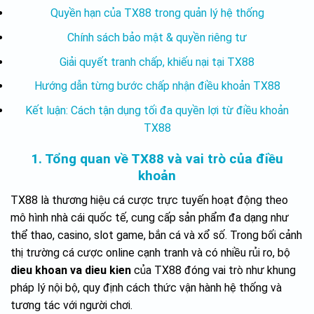
Quyền hạn của TX88 trong quản lý hệ thống
Chính sách bảo mật & quyền riêng tư
Giải quyết tranh chấp, khiếu nại tại TX88
Hướng dẫn từng bước chấp nhận điều khoản TX88
Kết luận: Cách tận dụng tối đa quyền lợi từ điều khoản
TX88
1. Tổng quan về TX88 và vai trò của điều
khoản
TX88 là thương hiệu cá cược trực tuyến hoạt động theo
mô hình nhà cái quốc tế, cung cấp sản phẩm đa dạng như
thể thao, casino, slot game, bắn cá và xổ số. Trong bối cảnh
thị trường cá cược online cạnh tranh và có nhiều rủi ro, bộ
dieu khoan va dieu kien
của TX88 đóng vai trò như khung
pháp lý nội bộ, quy định cách thức vận hành hệ thống và
tương tác với người chơi.