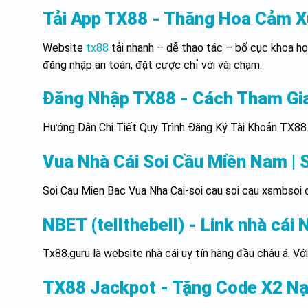
Tải App TX88 - Thăng Hoa Cảm Xú
Website
tx88
tải nhanh – dễ thao tác – bố cục khoa học
đăng nhập an toàn, đặt cược chỉ với vài chạm.
Đăng Nhập TX88 - Cách Tham Gia
Hướng Dẫn Chi Tiết Quy Trình Đăng Ký Tài Khoản TX88
Vua Nhà Cái Soi Cầu Miền Nam |
Soi Cau Mien Bac Vua Nha Cai-soi cau soi cau xsmbsoi c
NBET (tellthebell) - Link nhà cái 
Tx88.guru là website nhà cái uy tín hàng đầu châu á. Vớ
TX88 Jackpot - Tặng Code X2 Nạ