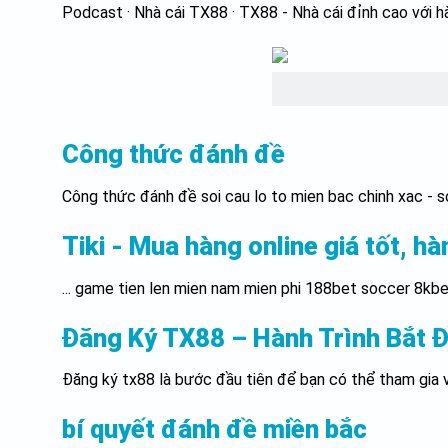
Podcast · Nhà cái TX88 · TX88 - Nhà cái đỉnh cao với hàn
Công thức đánh đề
Công thức đánh đề soi cau lo to mien bac chinh xac - s
Tiki - Mua hàng online giá tốt, h
... game tien len mien nam mien phi 188bet soccer 8kb
Đăng Ký TX88 – Hành Trình Bắt Đ
Đăng ký tx88 là bước đầu tiên để bạn có thể tham gia vào
bí quyết đánh đề miền bắc