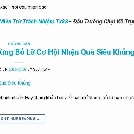
 xac - soi cau mien bac
Miễn Trừ Trách Nhiệm Tx88
– Đấu Trường Chọi Kê Trự
HƯỚNG DẪN
Đừng Bỏ Lỡ Cơ Hội Nhận Quà Siêu Khủn
D ON
2026-08-09
BY
SEO TEAM
hanh nhất? Hãy tham khảo bài viết sau để không bỏ lỡ các ưu đã
CONTINUE READING
→