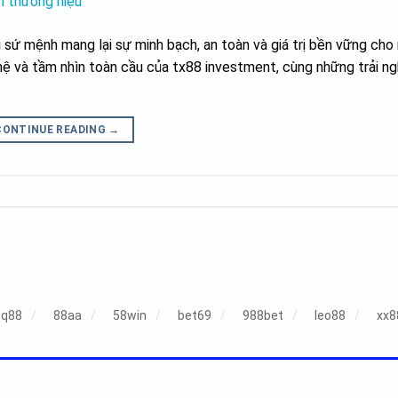
sứ mệnh mang lại sự minh bạch, an toàn và giá trị bền vững cho
ghệ và tầm nhìn toàn cầu của tx88 investment, cùng những trải n
CONTINUE READING
→
qq88
88aa
58win
bet69
988bet
leo88
xx8