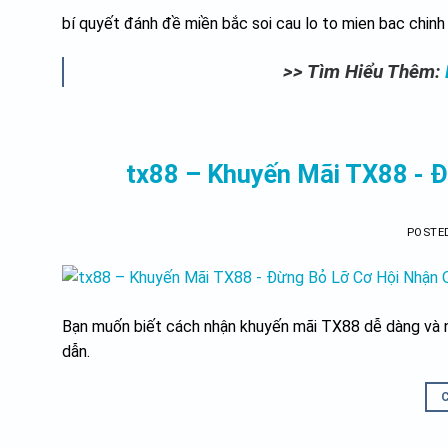
bí quyết đánh đề miền bắc soi cau lo to mien bac chinh
>> Tìm Hiểu Thêm:
tx88 – Khuyến Mãi TX88 - 
POSTE
Bạn muốn biết cách nhận khuyến mãi TX88 dễ dàng và n
dẫn.