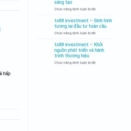
sáng tạo
-
Nhận
Chức năng bình luận bị tắt
tx88
Đừng
Quà
trang
Bỏ
Siêu
web
Lỡ
tx88 investment – Định hình
Khủng
trực
Cơ
tương lai đầu tư toàn cầu
g
tuyến
Hội
Chức năng bình luận bị tắt
tx88
-
Nhận
investment
Nền
Quà
–
tx88 investment – Khởi
tảng
Siêu
Định
số
nguồn phát triển và hành
Khủng
hình
cho
trình thương hiệu
tương
kết
Chức năng bình luận bị tắt
tx88
lai
nối
investment
đầu
và
i hấp
–
tư
sáng
Khởi
toàn
tạo
nguồn
cầu
phát
triển
và
hành
trình
thương
hiệu