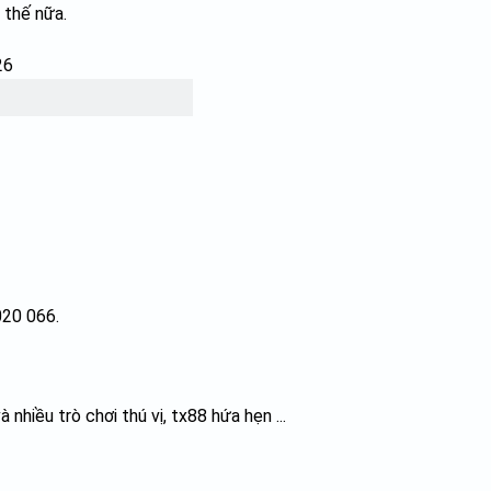
 thế nữa.
020 066.
hiều trò chơi thú vị, tx88 hứa hẹn ...