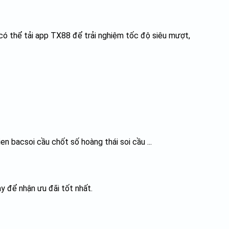
 có thể tải app TX88 để trải nghiệm tốc độ siêu mượt,
n bacsoi cầu chốt số hoàng thái soi cầu ...
y để nhận ưu đãi tốt nhất.