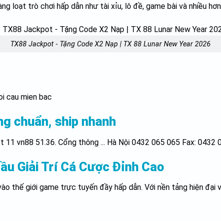
g loạt trò chơi hấp dẫn như tài xỉu, lô đề, game bài và nhiều hơn
TX88 Jackpot - Tặng Code X2 Nạp | TX 88 Lunar New Year 2026
oi cau mien bac
àng chuẩn, ship nhanh
et 11 vn88 51.36. Cổng thông ... Hà Nội 0432 065 065 Fax: 0432 
ầu Giải Trí Cá Cược Đỉnh Cao
 thế giới game trực tuyến đầy hấp dẫn. Với nền tảng hiện đại và n