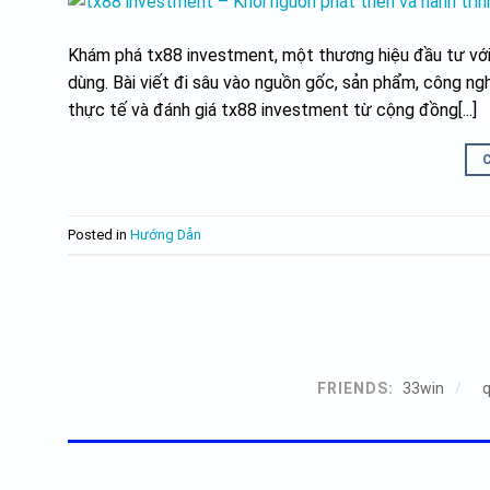
Khám phá tx88 investment, một thương hiệu đầu tư với 
dùng. Bài viết đi sâu vào nguồn gốc, sản phẩm, công n
thực tế và đánh giá tx88 investment từ cộng đồng[...]
Posted in
Hướng Dẫn
FRIENDS:
33win