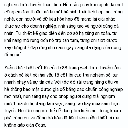
nghiệm trực tuyến toàn diện. Nền tảng này không chỉ là một
công cụ đơn thuần mà là một hệ sinh thái tích hợp, nơi công
nghệ, con người và dữ liệu hòa hợp để mang lại giải pháp
thực sự cho doanh nghiệp, nhà sáng tạo và người dùng cá
nhân. Từ thiết kế giao diện đến cơ sở hạ tầng an toàn, từ
khả năng mở rộng đến hỗ trợ tận tâm, từng chi tiết được
xây dựng để đáp ứng nhu cầu ngày càng đa dạng của cộng
đồng số.
Điểm khác biệt cốt lõi của tx88 trang web trực tuyến nằm
ở cách nó kết nối hai yếu tố cốt lõi của trải nghiệm số: sự
nhanh nhạy và sự tin cậy. Với tốc độ tải trang hàng đầu và
hệ thống bảo mật được gia cố bằng các chuẩn công nghiệp
mới nhất, nền tảng này cho phép người dùng trải nghiệm
mượt mà dù họ đang làm việc, sáng tạo hay mua sắm trực
tuyến. Người dùng có thể dễ dàng tìm kiếm nội dung, khám
phá công cụ, và đồng bộ hóa dữ liệu trên nhiều thiết bị mà
không gặp gián đoạn.