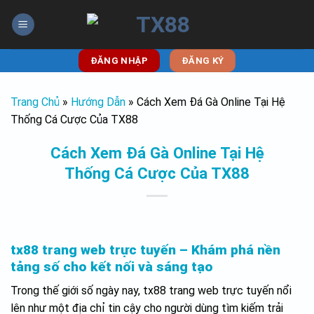
Skip
to
content
ĐĂNG NHẬP
ĐĂNG KÝ
Trang Chủ
»
Hướng Dẫn
»
Cách Xem Đá Gà Online Tại Hệ
Thống Cá Cược Của TX88
Cách Xem Đá Gà Online Tại Hệ
Thống Cá Cược Của TX88
tx88 trang web trực tuyến – Khám phá nền
tảng số cho kết nối và sáng tạo
Trong thế giới số ngày nay, tx88 trang web trực tuyến nổi
lên như một địa chỉ tin cậy cho người dùng tìm kiếm trải