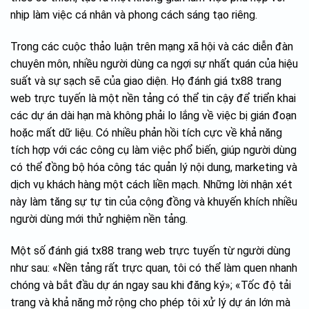
nhịp làm việc cá nhân và phong cách sáng tạo riêng.
Trong các cuộc thảo luận trên mạng xã hội và các diễn đàn
chuyên môn, nhiều người dùng ca ngợi sự nhất quán của hiệu
suất và sự sạch sẽ của giao diện. Họ đánh giá tx88 trang
web trực tuyến là một nền tảng có thể tin cậy để triển khai
các dự án dài hạn mà không phải lo lắng về việc bị gián đoạn
hoặc mất dữ liệu. Có nhiều phản hồi tích cực về khả năng
tích hợp với các công cụ làm việc phổ biến, giúp người dùng
có thể đồng bộ hóa công tác quản lý nội dung, marketing và
dịch vụ khách hàng một cách liền mạch. Những lời nhận xét
này làm tăng sự tự tin của cộng đồng và khuyến khích nhiều
người dùng mới thử nghiệm nền tảng.
Một số đánh giá tx88 trang web trực tuyến từ người dùng
như sau: «Nền tảng rất trực quan, tôi có thể làm quen nhanh
chóng và bắt đầu dự án ngay sau khi đăng ký»; «Tốc độ tải
trang và khả năng mở rộng cho phép tôi xử lý dự án lớn mà