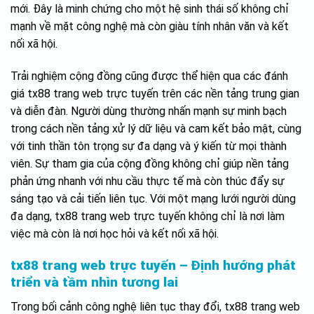
mới. Đây là minh chứng cho một hệ sinh thái số không chỉ
mạnh về mặt công nghệ mà còn giàu tính nhân văn và kết
nối xã hội.
Trải nghiệm cộng đồng cũng được thể hiện qua các đánh
giá tx88 trang web trực tuyến trên các nền tảng trung gian
và diễn đàn. Người dùng thường nhấn mạnh sự minh bạch
trong cách nền tảng xử lý dữ liệu và cam kết bảo mật, cùng
với tinh thần tôn trọng sự đa dạng và ý kiến từ mọi thành
viên. Sự tham gia của cộng đồng không chỉ giúp nền tảng
phản ứng nhanh với nhu cầu thực tế mà còn thúc đẩy sự
sáng tạo và cải tiến liên tục. Với một mạng lưới người dùng
đa dạng, tx88 trang web trực tuyến không chỉ là nơi làm
việc mà còn là nơi học hỏi và kết nối xã hội.
tx88 trang web trực tuyến – Định hướng phát
triển và tầm nhìn tương lai
Trong bối cảnh công nghệ liên tục thay đổi, tx88 trang web