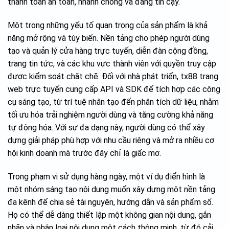
thanh toán an toàn, nhanh chóng và đáng tin cậy.
Một trong những yếu tố quan trọng của sản phẩm là khả
năng mở rộng và tùy biến. Nền tảng cho phép người dùng
tạo và quản lý cửa hàng trực tuyến, diễn đàn cộng đồng,
trang tin tức, và các khu vực thành viên với quyền truy cập
được kiểm soát chặt chẽ. Đối với nhà phát triển, tx88 trang
web trực tuyến cung cấp API và SDK để tích hợp các công
cụ sáng tạo, từ trí tuệ nhân tạo đến phân tích dữ liệu, nhằm
tối ưu hóa trải nghiệm người dùng và tăng cường khả năng
tự động hóa. Với sự đa dạng này, người dùng có thể xây
dựng giải pháp phù hợp với nhu cầu riêng và mở ra nhiều cơ
hội kinh doanh mà trước đây chỉ là giấc mơ.
Trong phạm vi sử dụng hàng ngày, một ví dụ điển hình là
một nhóm sáng tạo nội dung muốn xây dựng một nền tảng
đa kênh để chia sẻ tài nguyên, hướng dẫn và sản phẩm số.
Họ có thể dễ dàng thiết lập một không gian nội dung, gắn
nhãn và phân loại nội dung một cách thông minh, từ đó cải