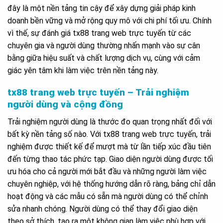
đây là một nền tảng tin cậy để xây dựng giải pháp kinh
doanh bền vững và mở rộng quy mô với chi phí tối ưu. Chính
vì thế, sự đánh giá tx88 trang web trực tuyến từ các
chuyên gia và người dùng thường nhấn mạnh vào sự cân
bằng giữa hiệu suất và chất lượng dịch vụ, cùng với cảm
giác yên tâm khi làm việc trên nền tảng này.
tx88 trang web trực tuyến – Trải nghiệm
người dùng và cộng đồng
Trải nghiệm người dùng là thước đo quan trọng nhất đối với
bất kỳ nền tảng số nào. Với tx88 trang web trực tuyến, trải
nghiệm được thiết kế để mượt mà từ lần tiếp xúc đầu tiên
đến từng thao tác phức tạp. Giao diện người dùng được tối
ưu hóa cho cả người mới bắt đầu và những người làm việc
chuyên nghiệp, với hệ thống hướng dẫn rõ ràng, bảng chỉ dẫn
hoạt động và các mẫu có sẵn mà người dùng có thể chỉnh
sửa nhanh chóng. Người dùng có thể thay đổi giao diện
theo sở thích, tạo ra một không gian làm việc phù hợp với