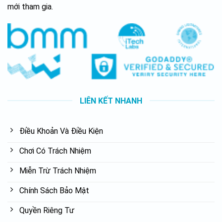
mới tham gia.
LIÊN KẾT NHANH
Điều Khoản Và Điều Kiện
Chơi Có Trách Nhiệm
Miễn Trừ Trách Nhiệm
Chính Sách Bảo Mật
Quyền Riêng Tư